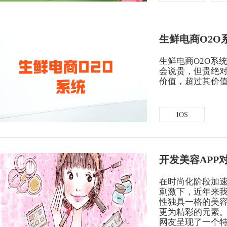
生鲜电商O2O
生鲜电商O2O系
获得产品报价方案
会说贵，但贵绝
价值，超过其价
1万个想法不如1次的方案落地
IOS
扫码添加[商务总监]沟通方案
扫码沟通
开发美容APP
在时尚化阶段加
刺激下，近年来
性独具一格的美
更为精彩的元素。
网友呈现了一个