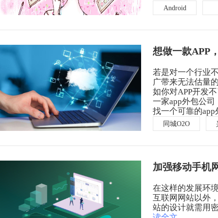
Android
想做一款APP
若是对一个行业
广带来无法估量的
如你对APP开发
一家app外包公
找一个可靠的ap
同城O2O
加强移动手机
在这样的发展环境
互联网网站以外
站的设计就需用
读全文