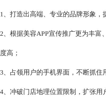
1、打造出高端、专业的品牌形象，
获得产品报价方案
2、根据美容APP宣传推广更为丰
1万个想法不如1次的方案落地
度高；
扫码添加[商务总监]沟通方案
扫码沟通
3、占领用户的手机界面，不断抓住
4、冲破门店地理位置限制，扩张用