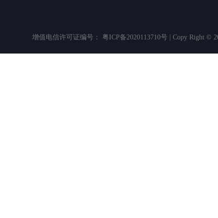
增值电信许可证编号： 粤ICP备2020113710号 | Copy Righ