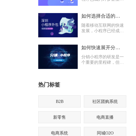
用户之间沟通的重要桥
梁。然而，对于许多企
业来说，开发小程序可
如何选择合适的深圳小程序外包合作伙伴
能需要专业的技术团
随着移动互联网的快速
队，这就需要考虑选择
发展，小程序已经成为
外包公司进行合作。
现代企业和商家不可或
缺的一部分。然而，对
于一些规模较小或资源
如何快速展开分销小程序的地推工作？
有限的企业来说，开发
分销小程序的研发是一
和维护一个小程序可能
个重要的里程碑，但仅
是一项巨大的挑战。
仅完成研发工作并不足
以实现预期的商业目
标。为了快速推动分销
热门标签
小程序的发展，地推工
作是至关重要的一环。
B2B
社区团购系统
新零售
电商直播
电商系统
同城O2O