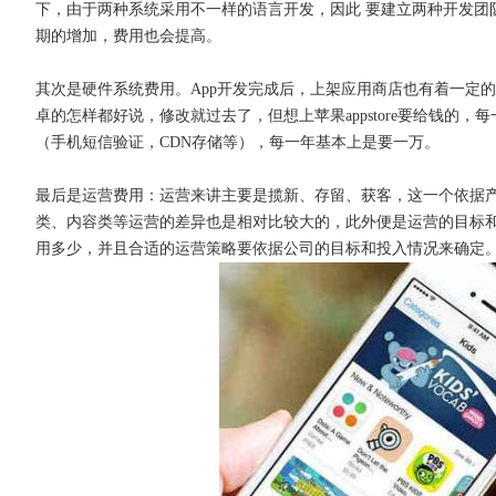
下，由于两种系统采用不一样的语言开发，因此 要建立两种开发团队
期的增加，费用也会提高。
其次是硬件系统费用。
App开发完成后，上架应用商店也有着一定的费用，
卓的怎样都好说，修改就过去了，但想上苹果appstore要给钱的
获得产品报价方案
（手机短信验证，CDN存储等），每一年基本上是要一万。
1万个想法不如1次的方案落地
最后是运营费用：运营来讲主要是揽新、存留、获客，这一个依据
类、内容类等运营的差异也是相对比较大的，此外便是运营的目标
扫码添加[商务总监]沟通方案
用多少，并且合适的运营策略要依据公司的目标和投入情况来确定
扫码沟通