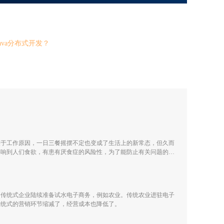
va分布式开发？
鉴于工作原因，一日三餐摇摆不定也变成了生活上的新常态，但久而
影响到人们食欲，有患有厌食症的风险性，为了能防止有关问题的产
台上就能查询各种美食直播内容。
的传统式企业陆续准备试水电子商务，例如农业。传统农业进驻电子
传统式的营销环节缩减了，经营成本也降低了。