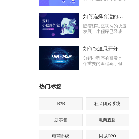
用户之间沟通的重要桥
梁。然而，对于许多企
业来说，开发小程序可
如何选择合适的深圳小程序外包合作伙伴
能需要专业的技术团
随着移动互联网的快速
队，这就需要考虑选择
发展，小程序已经成为
外包公司进行合作。
现代企业和商家不可或
缺的一部分。然而，对
于一些规模较小或资源
如何快速展开分销小程序的地推工作？
有限的企业来说，开发
分销小程序的研发是一
和维护一个小程序可能
个重要的里程碑，但仅
是一项巨大的挑战。
仅完成研发工作并不足
以实现预期的商业目
标。为了快速推动分销
热门标签
小程序的发展，地推工
作是至关重要的一环。
B2B
社区团购系统
新零售
电商直播
电商系统
同城O2O