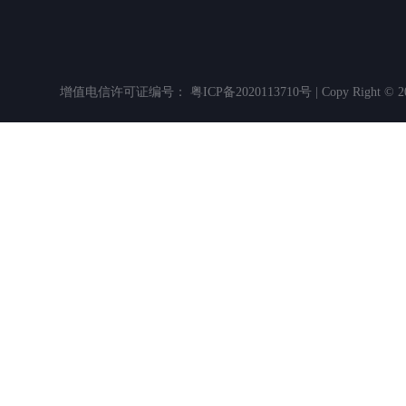
增值电信许可证编号： 粤ICP备2020113710号 | Copy Righ