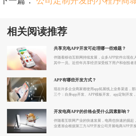
下一篇：
公司定制开发的小程序商
相关阅读推荐
共享充电APP开发可处理哪一些难题？
伴随着移动互联网持续发展，众多APP软件出现在
其中一员。近些年共享经济深受线下用户和创投者
不列外，正好共享充电APP开发也能给用户提供便
APP有哪些开发方式？
现在许多企业商家都使用app拓展线上业务渠道，那
三个：自身app开发、APP模板开发、app定制开
劣。
开发电商APP的价格会受什么因素影响？
伴随着互联网产业的快速发展，电商也快速的掘起
业逐渐会根据第三方APP开发公司开展电商APP