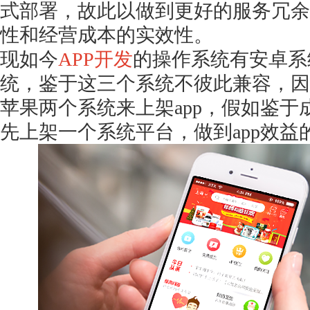
式部署，故此以做到更好的服务冗余
性和经营成本的实效性。
现如今
APP开发
的操作系统有安卓系统
统，鉴于这三个系统不彼此兼容，因
苹果两个系统来上架app，假如鉴
先上架一个系统平台，做到app效益